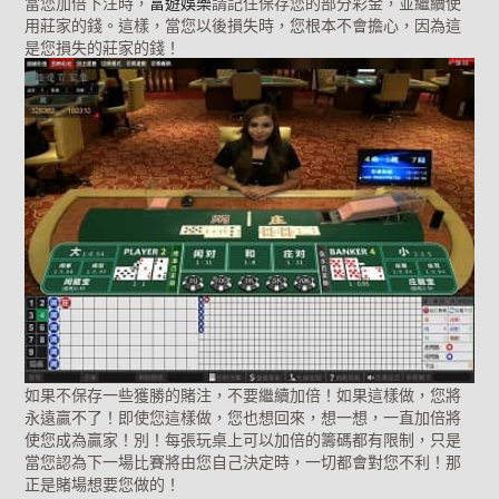
當您加倍下注時，
富遊娛樂
請記住保存您的部分彩金，並繼續使
用莊家的錢。這樣，當您以後損失時，您根本不會擔心，因為這
是您損失的莊家的錢！
如果不保存一些獲勝的賭注，不要繼續加倍！如果這樣做，您將
永遠贏不了！即使您這樣做，您也想回來，想一想，一直加倍將
使您成為贏家！別！每張玩桌上可以加倍的籌碼都有限制，只是
當您認為下一場比賽將由您自己決定時，一切都會對您不利！那
正是賭場想要您做的！