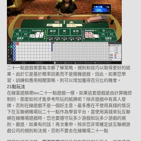
二十一點遊戲需要每次都了解策略，規則和技巧以取得更好的結
果。由於它是基於概率因素而不是隨機遊戲，因此，如果您學
習，訓練和應用相關策略，則可以增加獲得百分比的機會。
21點玩法
在線富遊娛樂leo二十一點遊戲一樣，如果這套遊戲是由計算機控
制的，那麼如何才能參考所玩的紙牌呢？除非遊戲中有真人發
牌，否則在線遊戲不是一個好主意。最多應在不使用真錢的情況
下在互聯網賭場玩二十一點作為學習平台，當使用真錢來玩互聯
網在線賭場遊戲時，您也要遵守玩多少游戲和玩多少游戲的規
則。撤退，如果有的話！再次重申，除非您非常確定該互聯網游
戲公司的規則和法規，否則不要去在線賭場二十一點