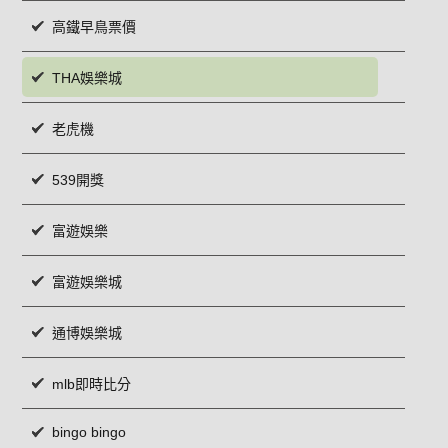
高鐵早鳥票價
THA娛樂城
老虎機
539開獎
富遊娛樂
富遊娛樂城
通博娛樂城
mlb即時比分
bingo bingo