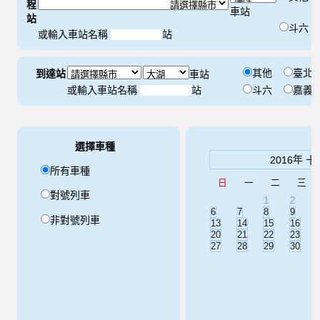
程
車站
站
斗六
或輸入車站名稱
站
其他
臺北
到達站
車站
或輸入車站名稱
站
斗六
嘉義
選擇車種
年
2016
十
所有車種
日
一
二
三
對號列車
1
2
6
7
8
9
非對號列車
13
14
15
16
20
21
22
23
27
28
29
30