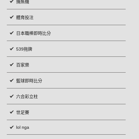
捕魚機
體育投注
日本職棒即時比分
539拖牌
百家樂
籃球即時比分
六合彩立柱
世足賽
lol nga