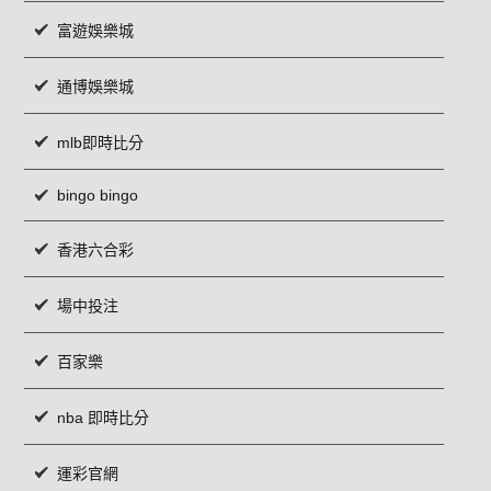
富遊娛樂城
通博娛樂城
mlb即時比分
bingo bingo
香港六合彩
場中投注
百家樂
nba 即時比分
運彩官網