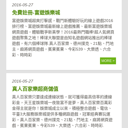
2016-05-27
免費註冊-富遊娛樂城
富遊娛樂城超爽打擊感，戰鬥新體驗好玩的線上遊戲2016
排行榜、富遊娛樂城最新線上遊戲推薦、最新富遊娛樂城
網頁遊戲，體驗戰爭新美學！2016最熱門職棒!超人氣網頁
遊戲聚集之地！棒球大聯盟是由知名遊戲網站推出的棒球
遊戲，有六個棒球隊.真人百家樂、德州撲克、21點、鬥地
主，麻將網頁遊戲，賓果賓果、今彩539、大樂透、六合
彩、時時彩
MORE >
2016-05-27
真人百家樂超商儲值
真人百家樂只要達成連線狀態，就可獲得最高倍率的連線
彩金，天王星娛樂城一夜致富不是夢，真人百家樂百萬彩
金得主就是你！娛樂城成立以來，積極整合遊戲、電信、
平臺3大服務娛樂城提供多種網路遊戲，冠軍經典賽玩運
彩，真人百家樂、德州撲克、21點、鬥地主，麻將網頁遊
戲，賓果賓果、今彩539、大樂透、六合彩、時時彩.