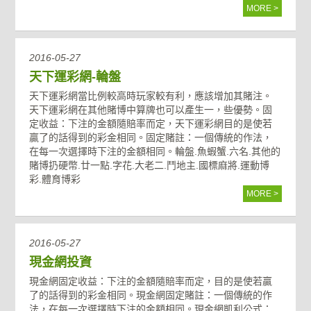
MORE >
2016-05-27
天下運彩網-輪盤
天下運彩網當比例較高時玩家較有利，應該增加其賭注。
天下運彩網在其他賭博中算牌也可以產生一，些優勢。固
定收益：下注的金額隨賠率而定，天下運彩網目的是使若
贏了的話得到的彩金相同。固定賭註：一個傳統的作法，
在每一次選擇時下注的金額相同。輪盤.魚蝦蟹.六名.其他的
賭博扔硬幣.廿一點.字花.大老二.鬥地主.國標麻將.運動博
彩.體育博彩
MORE >
2016-05-27
現金網投資
現金網固定收益：下注的金額隨賠率而定，目的是使若贏
了的話得到的彩金相同。現金網固定賭註：一個傳統的作
法，在每一次選擇時下注的金額相同。現金網凱利公式：