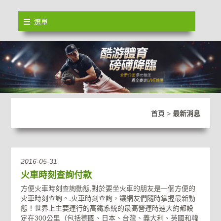
選單
首頁
>
最新消息
2016-05-31
火車時刻查詢付款
方便火車時刻查詢動態,對於要坐火車的朋友是一個方便的
火車時刻查詢。.火車時刻查詢，讓網友們隨時掌握最新動
態！世界上主要運行的高鐵系統的最高營運時速大約都設
定在300公里（包括德國、日本、台灣、義大利、英國和韓